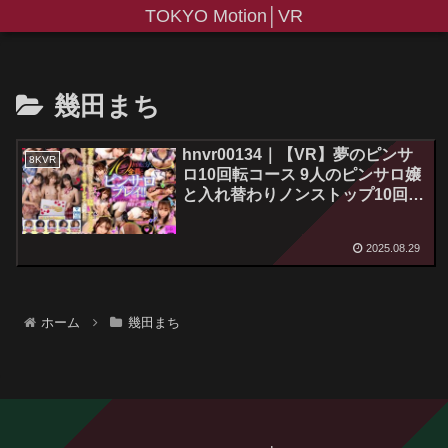
TOKYO Motion│VR
幾田まち
hnvr00134｜【VR】夢のピンサ
8KVR
ロ10回転コース 9人のピンサロ嬢
と入れ替わりノンストップ10回転
この中で中出しできる女の子は誰
だ！？ ピンサロインフルエンサ
2025.08.29
ー300回さん監修 花びら10回転実
話を再現
ホーム
幾田まち