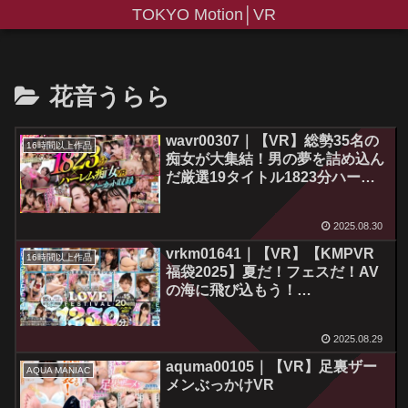
TOKYO Motion│VR
花音うらら
wavr00307｜【VR】総勢35名の
16時間以上作品
痴女が大集結！男の夢を詰め込ん
だ厳選19タイトル1823分ハーレ
ムVR BEST！！ノーカット
SPECIAL！！
2025.08.30
vrkm01641｜【VR】【KMPVR
16時間以上作品
福袋2025】夏だ！フェスだ！AV
の海に飛び込もう！
SUMMER「イチャLOVE」
FESTIVAL ノーカット1230分
2025.08.29
aquma00105｜【VR】足裏ザー
AQUA MANIAC
メンぶっかけVR