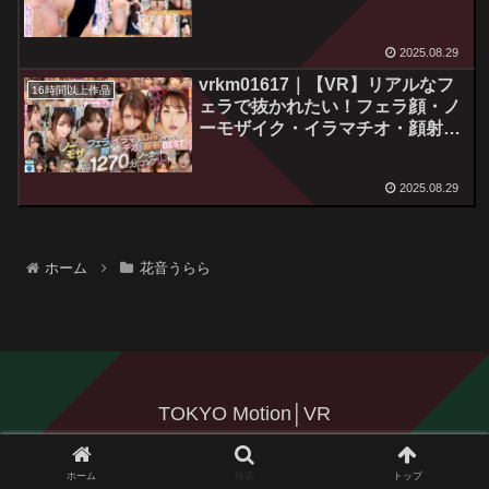
2025.08.29
vrkm01617｜【VR】リアルなフ
16時間以上作品
ェラで抜かれたい！フェラ顔・ノ
ーモザイク・イラマチオ・顔射
SUPER COLLECTION BEST ノ
ーカット1270分
2025.08.29
ホーム
花音うらら
TOKYO Motion│VR
© 2025 TOKYO Motion│VR.
ホーム
検索
トップ